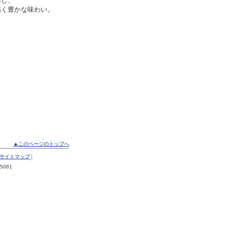
みし、
高く豊かな味わい。
▲このページのトップへ
|
サイトマップ
5061