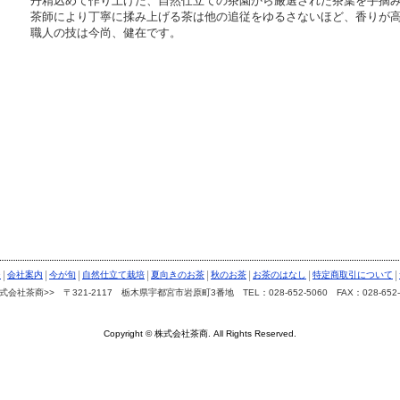
丹精込めて作り上げた、自然仕立ての茶園から厳選された茶葉を手摘
茶師により丁寧に揉み上げる茶は他の追従をゆるさないほど、香りが
職人の技は今尚、健在です。
|
|
|
|
|
|
|
|
ジ
会社案内
今が旬
自然仕立て栽培
夏向きのお茶
秋のお茶
お茶のはなし
特定商取引について
式会社茶商>> 〒321-2117 栃木県宇都宮市岩原町3番地 TEL：028-652-5060 FAX：028-652-
Copyright © 株式会社茶商. All Rights Reserved.